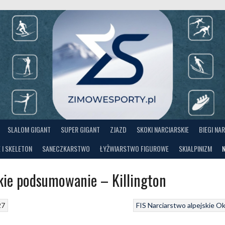
SLALOM GIGANT
SUPER GIGANT
ZJAZD
SKOKI NARCIARSKIE
BIEGI NA
 I SKELETON
SANECZKARSTWO
ŁYŻWIARSTWO FIGUROWE
SKIALPINIZM
kie podsumowanie – Killington
27
FIS
Narciarstwo alpejskie
Ok