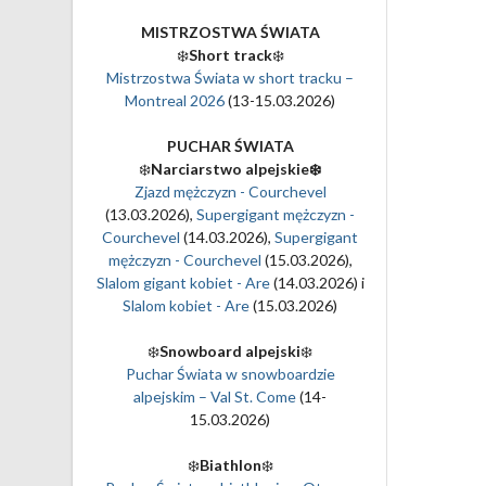
MISTRZOSTWA ŚWIATA
❄️
Short track
❄️
Mistrzostwa Świata w short tracku –
Montreal 2026
(13-15.03.2026)
PUCHAR ŚWIATA
❄️
Narciarstwo alpejskie❄️
Zjazd mężczyzn - Courchevel
(13.03.2026),
Supergigant mężczyzn -
Courchevel
(14.03.2026),
Supergigant
mężczyzn - Courchevel
(15.03.2026),
Slalom gigant kobiet - Are
(14.03.2026) i
Slalom kobiet - Are
(15.03.2026)
❄️
Snowboard alpejski
❄️
Puchar Świata w snowboardzie
alpejskim – Val St. Come
(14-
15.03.2026)
❄️
Biathlon
❄️