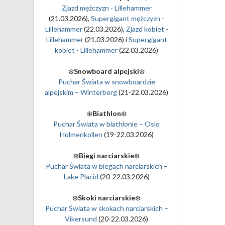
Zjazd mężczyzn - Lillehammer
(21.03.2026),
Supergigant mężczyzn -
Lillehammer
(22.03.2026),
Zjazd kobiet -
Lillehammer
(21.03.2026) i
Supergigant
kobiet - Lillehammer
(22.03.2026)
❄️
Snowboard alpejski
❄️
Puchar Świata w snowboardzie
alpejskim – Winterberg
(21-22.03.2026)
❄️
Biathlon
❄️
Puchar Świata w biathlonie – Oslo
Holmenkollen
(19-22.03.2026)
❄️
Biegi narciarskie
❄️
Puchar Świata w biegach narciarskich –
Lake Placid
(20-22.03.2026)
❄️
Skoki narciarskie
❄️
Puchar Świata w skokach narciarskich –
Vikersund
(20-22.03.2026)