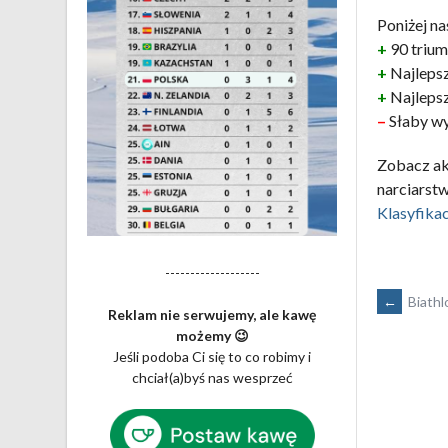
Poniżej n
+
90 trium
+
Najlepsz
+
Najlepsz
–
Słaby wy
Zobacz ak
narciarstw
Klasyfika
-------------------
POST
←
Biathl
Reklam nie serwujemy, ale kawę
możemy 😉
NAVIG
Jeśli podoba Ci się to co robimy i
chciał(a)byś nas wesprzeć