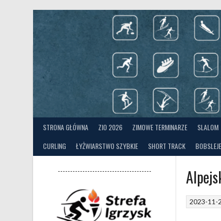
Skip
to
content
STRONA GŁÓWNA
ZIO 2026
ZIMOWE TERMINARZE
SLALOM
CURLING
ŁYŻWIARSTWO SZYBKIE
SHORT TRACK
BOBSLEJE
Alpejs
--------------------------------------
2023-11-