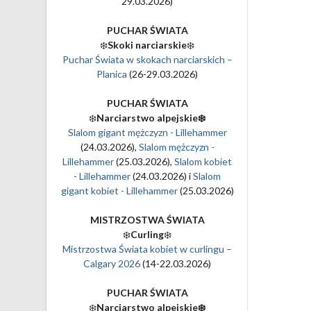
29.03.2026)
PUCHAR ŚWIATA
❄️
Skoki narciarskie
❄️
Puchar Świata w skokach narciarskich –
Planica
(26-29.03.2026)
PUCHAR ŚWIATA
❄️
Narciarstwo alpejskie❄️
Slalom gigant mężczyzn - Lillehammer
(24.03.2026),
Slalom mężczyzn -
Lillehammer
(25.03.2026),
Slalom kobiet
- Lillehammer
(24.03.2026) i
Slalom
gigant kobiet - Lillehammer
(25.03.2026)
MISTRZOSTWA ŚWIATA
❄️
Curling
❄️
Mistrzostwa Świata kobiet w curlingu –
Calgary 2026
(14-22.03.2026)
PUCHAR ŚWIATA
❄️
Narciarstwo alpejskie❄️