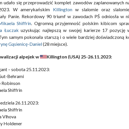
m udało się przeprowadzić komplet zawodów zaplanowanych n
Konieczne
.2023. W amerykańskim
Killington
w slalomie oraz slalomie
Te pliki cookie
ały Panie. Rekordowy 90 triumf w zawodach PŚ odniosła w n
nie są
Mikaela Shiffrin
. Ogromną przyjemność polskim kibicom spraw
opcjonalne. Są
one potrzebne
a Łuczak
uzyskując najlepszą w swojej karierze 17 pozycję 
do
 Tym samym pokonała starszą i o wiele bardziej doświadczoną k
funkcjonowania
ynę Gąsienicę-Daniel
(28 miejsce).
strony
internetowej.
walizacji alpejek w
Killington (USA) 25-26.11.2023:
gant – sobota 25.11.2023:
Statystyka
Abyśmy mogli
Gut-Behrami
poprawić
e Robinson
funkcjonalność
ela Shiffrin
i strukturę
strony
iedziela 26.11.2023:
internetowej,
na podstawie
ela Shiffrin
tego, jak
a Vlhova
strona jest
y Holdener
używana.