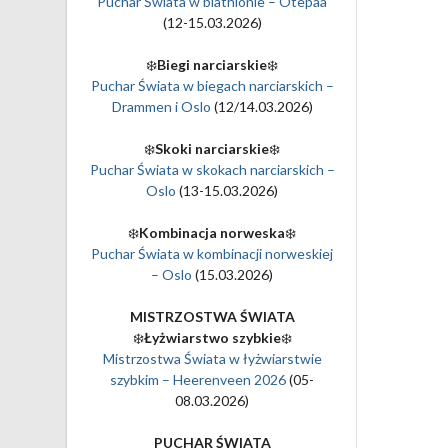
Puchar Świata w biathlonie – Otepaa
(12-15.03.2026)
❄️
Biegi narciarskie
❄️
Puchar Świata w biegach narciarskich –
Drammen i Oslo
(12/14.03.2026)
❄️
Skoki narciarskie
❄️
Puchar Świata w skokach narciarskich –
Oslo
(13-15.03.2026)
❄️
Kombinacja norweska
❄️
Puchar Świata w kombinacji norweskiej
– Oslo
(15.03.2026)
MISTRZOSTWA ŚWIATA
❄️
Łyżwiarstwo szybkie
❄️
Mistrzostwa Świata w łyżwiarstwie
szybkim – Heerenveen 2026
(05-
08.03.2026)
PUCHAR ŚWIATA