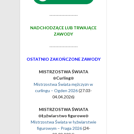
-------------------
NADCHODZĄCE LUB TRWAJĄCE
ZAWODY
-------------------
OSTATNIO ZAKOŃCZONE ZAWODY
MISTRZOSTWA ŚWIATA
❄️
Curling
❄️
Mistrzostwa Świata mężczyzn w
curlingu – Ogden 2026
(27.03-
04.04.2026)
MISTRZOSTWA ŚWIATA
❄️
Łyżwiarstwo figurowe
❄️
Mistrzostwa Świata w łyżwiarstwie
figurowym – Praga 2026
(24-