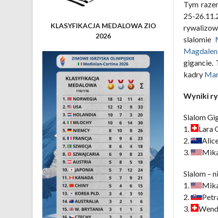
Tym raze
25-26.11
KLASYFIKACJA MEDALOWA ZIO
rywalizow
2026
slalomie
Magdalen
gigancie.
kadry
Mar
Wyniki ry
Slalom Gi
1.
Lara 
2.
Alic
3.
Mika
Slalom – n
1.
Mika
2.
Petr
3.
Wend