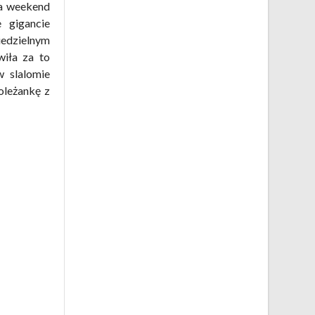
a weekend
 gigancie
iedzielnym
iła za to
w slalomie
oleżankę z