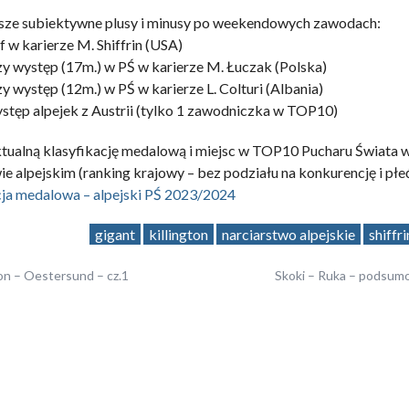
asze subiektywne plusy i minusy po weekendowych zawodach:
f w karierze M. Shiffrin (USA)
Doświadczenie
y występ (17m.) w PŚ w karierze M. Łuczak (Polska)
Aby nasza strona
internetowa
y występ (12m.) w PŚ w karierze L. Colturi (Albania)
działała jak
stęp alpejek z Austrii (tylko 1 zawodniczka w TOP10)
najlepiej podczas
twojego przejścia
tualną klasyfikację medalową i miejsc w TOP10 Pucharu Świata 
na nią. Jeśli
odrzucisz te pliki
ie alpejskim (ranking krajowy – bez podziału na konkurencję i płeć
cookie, niektóre
cja medalowa – alpejski PŚ 2023/2024
funkcje znikną ze
strony
gigant
killington
narciarstwo alpejskie
shiffri
internetowej.
on – Oestersund – cz.1
Skoki – Ruka – podsu
Marketing
ATION
Udostępniając
swoje
zainteresowania i
zachowania podczas
odwiedzania naszej
strony, zwiększasz